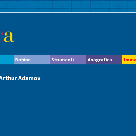
Bobine
Strumenti
Anagrafica
Imma
a Arthur Adamov