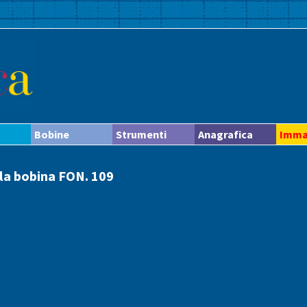
Bobine
Strumenti
Anagrafica
Imma
lla bobina FON. 109