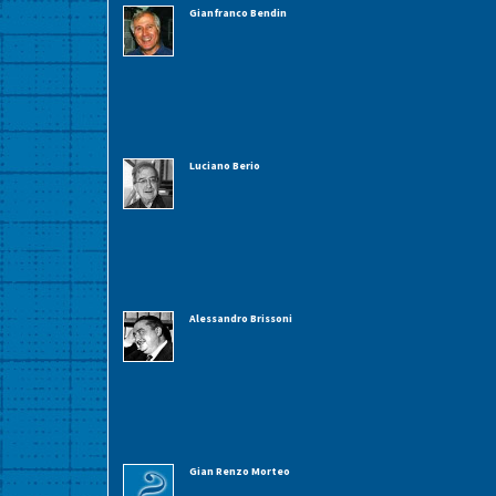
Gianfranco Bendin
Luciano Berio
Alessandro Brissoni
Gian Renzo Morteo