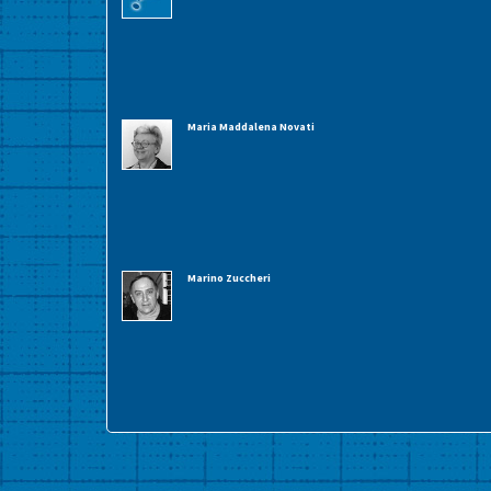
Maria Maddalena Novati
Marino Zuccheri