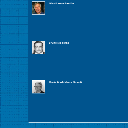
Gianfranco Bendin
Bruno Maderna
Maria Maddalena Novati