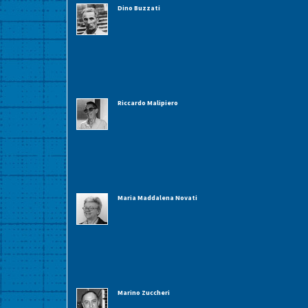
Dino Buzzati
Riccardo Malipiero
Maria Maddalena Novati
Marino Zuccheri