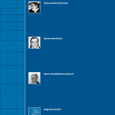
Alessandro Brissoni
Bruno Maderna
Maria Maddalena Novati
Eugene Scribe