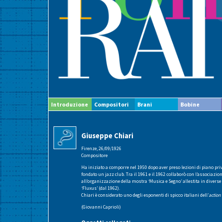
Introduzione
Compositori
Brani
Bobine
Giuseppe Chiari
Firenze, 26/09/1926
Compositore
Ha iniziato a comporre nel 1950 dopo aver preso lezioni di piano priv
fondato un jazz club. Tra il 1961 e il 1962 collaborò con l’associaz
all’organizzazione della mostra ‘Musica e Segno’ allestita in diverse
‘Fluxus’ (dal 1962).
Chiari è considerato uno degli esponenti di spicco italiani dell’
action
(Giovanni Caprioli)