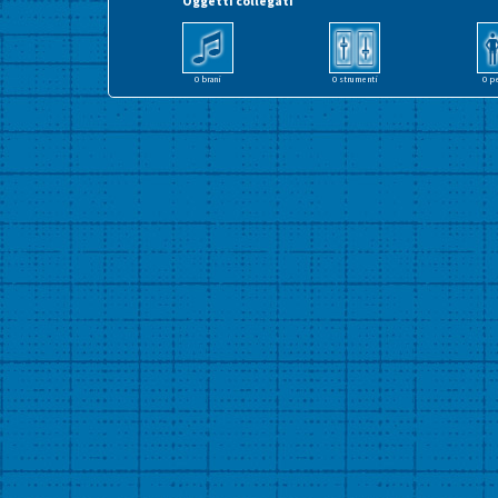
Oggetti collegati
0 brani
0 strumenti
0 p