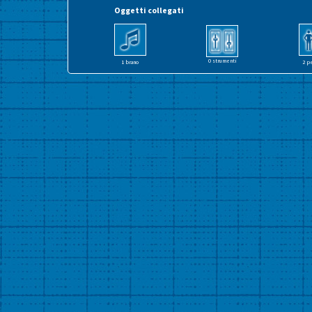
Oggetti collegati
0 strumenti
1 brano
2 p