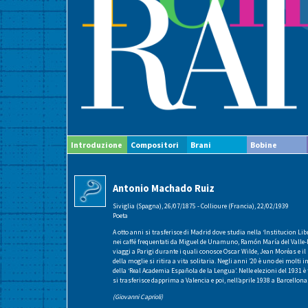
Introduzione
Compositori
Brani
Bobine
Antonio Machado Ruiz
Siviglia (Spagna), 26/07/1875 - Collioure (Francia), 22/02/1939
Poeta
A otto anni si trasferisce di Madrid dove studia nella ‘Institucion Lib
nei caffé frequentati da Miguel de Unamuno, Ramón María del Valle
viaggi a Parigi durante i quali conosce Oscar Wilde, Jean Moréas e il
della moglie si ritira a vita solitaria. Negli anni ’20 è uno dei molti
della ‘Real Academia Española de la Lengua’. Nelle elezioni del 1931 è 
si trasferisce dapprima a Valencia e poi, nell’aprile 1938 a Barcellona
(Giovanni Caprioli)