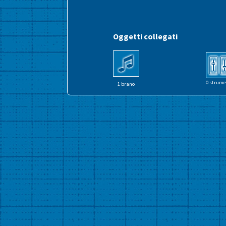
Oggetti collegati
0 strume
1 brano