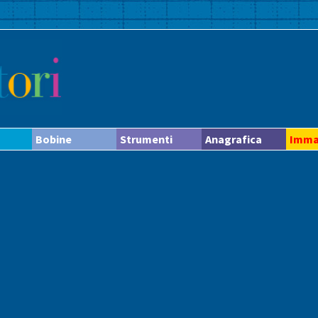
Bobine
Strumenti
Anagrafica
Imma