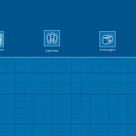
nti
0 immagini
5 persone