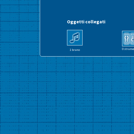
Oggetti collegati
0 strume
1 brano