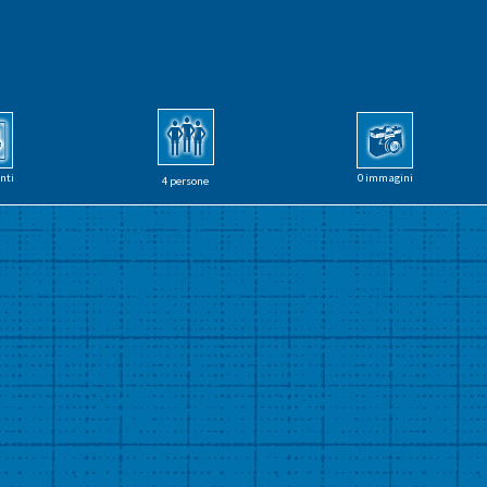
nti
0 immagini
4 persone