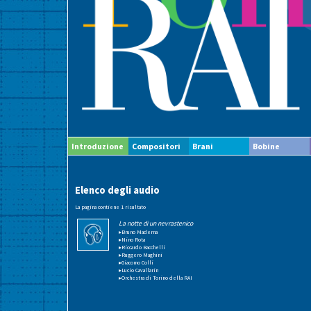
Introduzione
Compositori
Brani
Bobine
Elenco degli audio
La pagina contiene 1 risultato
La notte di un nevrastenico
▸Bruno Maderna
▸Nino Rota
▸Riccardo Bacchelli
▸Ruggero Maghini
▸Giacomo Colli
▸Lucio Cavallarin
▸Orchestra di Torino della RAI