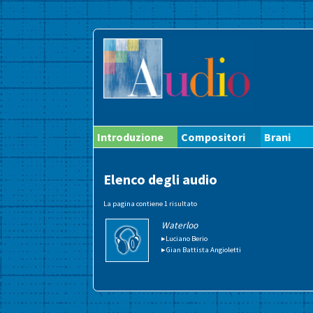
Introduzione
Compositori
Brani
Elenco degli audio
La pagina contiene 1 risultato
Waterloo
▸Luciano Berio
▸Gian Battista Angioletti