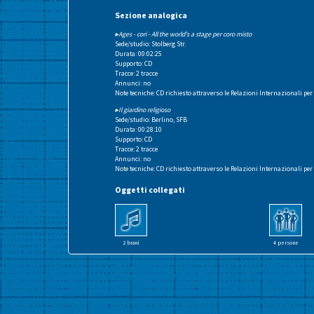
Sezione analogica
▸Ages - cori - All the world's a stage per coro misto
Sede/studio: Stolberg Str.
Durata: 00:02:25
Supporto: CD
Tracce: 2 tracce
Annunci: no
Note tecniche: CD richiesto attraverso le Relazioni Internazionali per
▸Il giardino religioso
Sede/studio: Berlino, SFB
Durata: 00:28:10
Supporto: CD
Tracce: 2 tracce
Annunci: no
Note tecniche: CD richiesto attraverso le Relazioni Internazionali per
Oggetti collegati
2 brani
4 persone