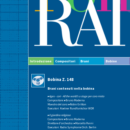
Introduzione
Compositori
Brani
Bobine
Bobina Z. 148
Brani contenuti nella bobina
▸Ages - cori - All the world's a stage per coro misto
Compositore:
▸Bruno Maderna
Maestro del coro:
▸Robin Gritton
Esecutori: Koelner Rundfunkchor WDR
▸Il giardino religioso
Compositore:
▸Bruno Maderna
Direttore d'orchestra:
▸Marcello Panni
Esecutori: Radio Symphonie Orch. Berlin