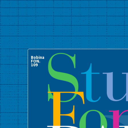
Bobina
FON.
109