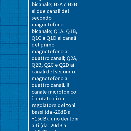
bicanale; B2A e B2B
ai due canali del
secondo
magnetofono
bicanale; Q1A, Q1B,
Q1C e Q1D ai canali
del primo
magnetofono a
quattro canali; Q2A,
Q2B, Q2C e Q2D ai
canali del secondo
magnetofono a
quattro canali. Il
canale microfonico
è dotato di un
regolatore dei toni
bassi (da -20dB a
+15dB), uno dei toni
alti (da -20dB a