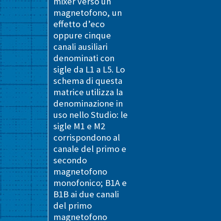
mixer verso un
magnetofono, un
effetto d’eco
oppure cinque
canali ausiliari
denominati con
sigle da L1 a L5. Lo
schema di questa
matrice utilizza la
denominazione in
uso nello Studio: le
sigle M1 e M2
corrispondono al
canale del primo e
secondo
magnetofono
monofonico; B1A e
B1B ai due canali
del primo
magnetofono