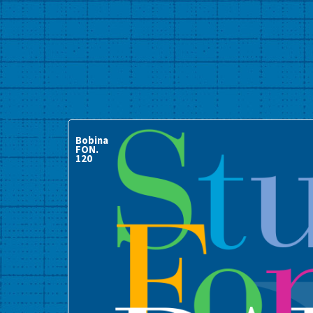
Bobina
FON.
120