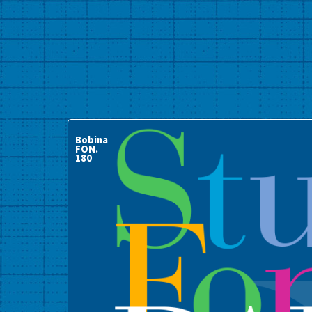
Bobina
FON.
180