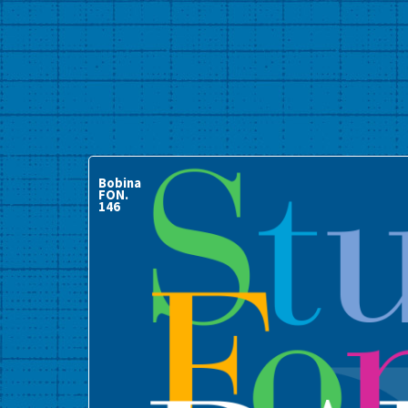
Bobina
FON.
146