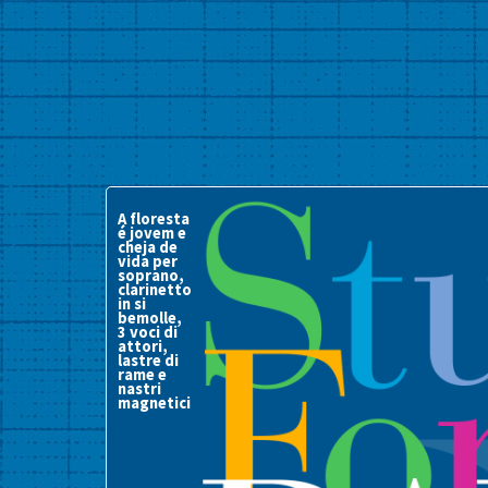
A floresta
é jovem e
cheja de
vida per
soprano,
clarinetto
in si
bemolle,
3 voci di
attori,
lastre di
rame e
nastri
magnetici