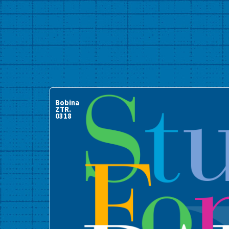
Bobina
ZTR.
0318