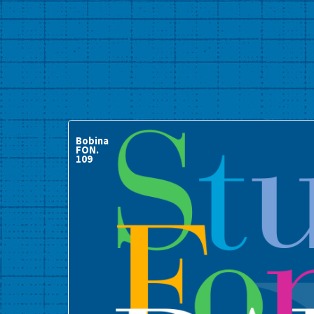
Bobina
FON.
109