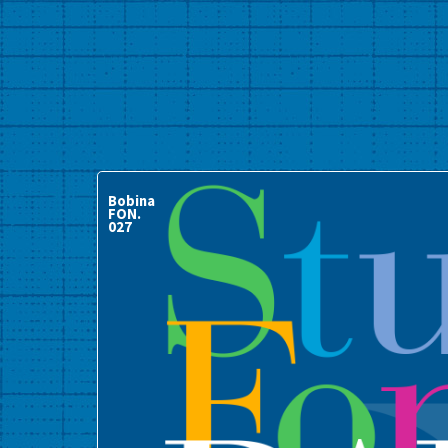
Bobina
FON.
027