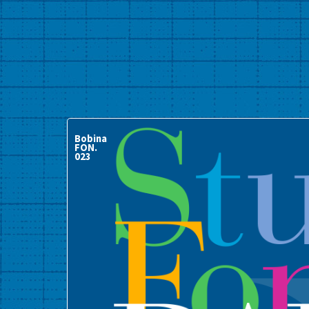
Bobina
FON.
023