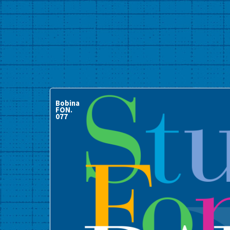
Bobina
FON.
077