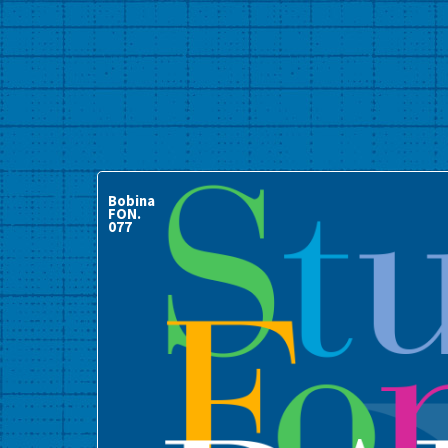
Bobina
FON.
077