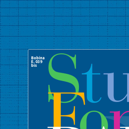
Bobina
E. 039
bis