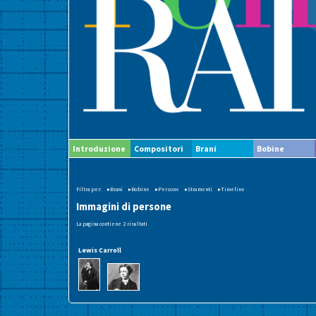
Introduzione
Compositori
Brani
Bobine
Filtra per:
▸Brani
▸Bobine
▸Persone
▸Strumenti
▸Timeline
Immagini di persone
La pagina contiene 2 risultati
Lewis Carroll