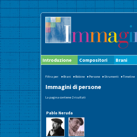
Introduzione
Compositori
Brani
Filtra per:
▸Brani
▸Bobine
▸Persone
▸Strumenti
▸Timeline
Immagini di persone
La pagina contiene 2 risultati
Pablo Neruda