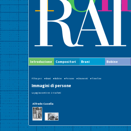
Introduzione
Compositori
Brani
Bobine
Filtra per:
▸Brani
▸Bobine
▸Persone
▸Strumenti
▸Timeline
Immagini di persone
La pagina contiene 2 risultati
Alfredo Casella