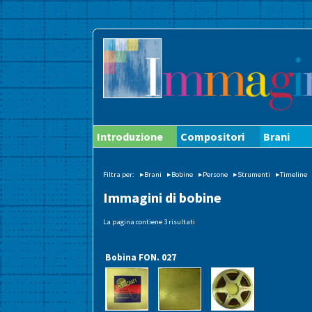
Introduzione
Compositori
Brani
Filtra per:
▸Brani
▸Bobine
▸Persone
▸Strumenti
▸Timeline
Immagini di bobine
La pagina contiene 3 risultati
Bobina FON. 027