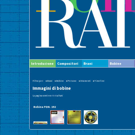
Introduzione
Compositori
Brani
Bobine
Filtra per:
▸Brani
▸Bobine
▸Persone
▸Strumenti
▸Timeline
Immagini di bobine
La pagina contiene 4 risultati
Bobina FON. 192