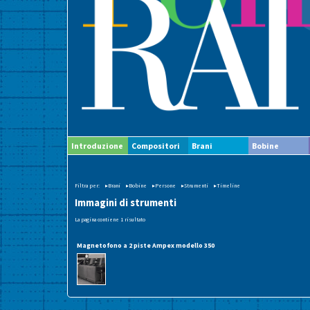
Introduzione
Compositori
Brani
Bobine
Filtra per:
▸Brani
▸Bobine
▸Persone
▸Strumenti
▸Timeline
Immagini di strumenti
La pagina contiene 1 risultato
Magnetofono a 2 piste Ampex modello 350