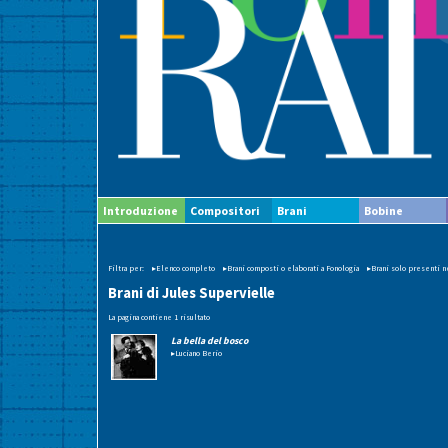
Introduzione
Compositori
Brani
Bobine
Filtra per:
▸Elenco completo
▸Brani composti o elaborati a Fonologia
▸Brani solo presenti ne
Brani di Jules Supervielle
La pagina contiene 1 risultato
La bella del bosco
▸Luciano Berio