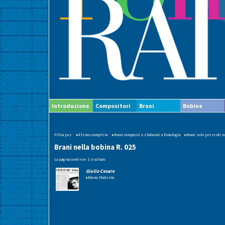
Introduzione
Compositori
Brani
Bobine
Filtra per:
▸Elenco completo
▸Brani composti o elaborati a Fonologia
▸Brani solo presenti ne
Brani nella bobina R. 025
La pagina contiene 1 risultato
Giulio Cesare
▸Bruno Maderna