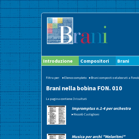
Introduzione
Compositori
Brani
Filtra per:
▸Elenco completo
▸Brani composti o elaborati a Fonol
Brani nella bobina FON. 010
La pagina contiene 3 risultati
Impromptus n.1-4 per orchestra
▸Niccolò Castiglioni
Musica per archi "Meloritmi"