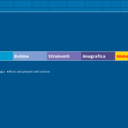
Bobine
Strumenti
Anagrafica
Imma
ogia
▸Brani solo presenti nell'archivio