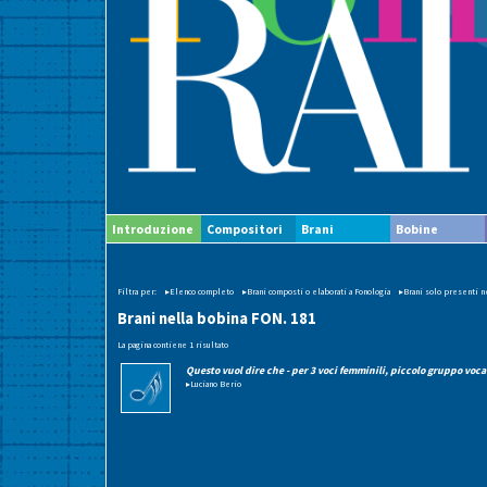
Introduzione
Compositori
Brani
Bobine
Filtra per:
▸Elenco completo
▸Brani composti o elaborati a Fonologia
▸Brani solo presenti ne
Brani nella bobina FON. 181
La pagina contiene 1 risultato
Questo vuol dire che - per 3 voci femminili, piccolo gruppo voca
▸Luciano Berio