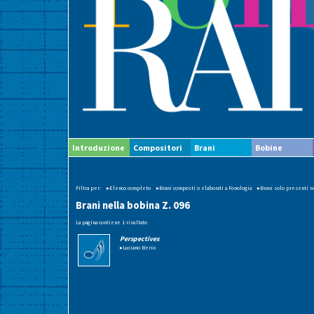
Introduzione
Compositori
Brani
Bobine
Filtra per:
▸Elenco completo
▸Brani composti o elaborati a Fonologia
▸Brani solo presenti ne
Brani nella bobina Z. 096
La pagina contiene 1 risultato
Perspectives
▸Luciano Berio